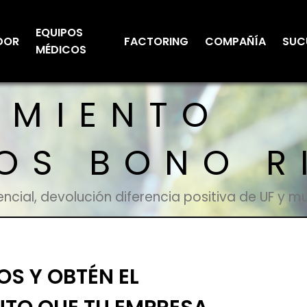
EQUIPOS
DOR
FACTORING
COMPAÑÍA
SUC
MÉDICOS
AMIENTO
OS BONO R
encial, devolución diferencia positiva de UF y 
S Y OBTÉN EL