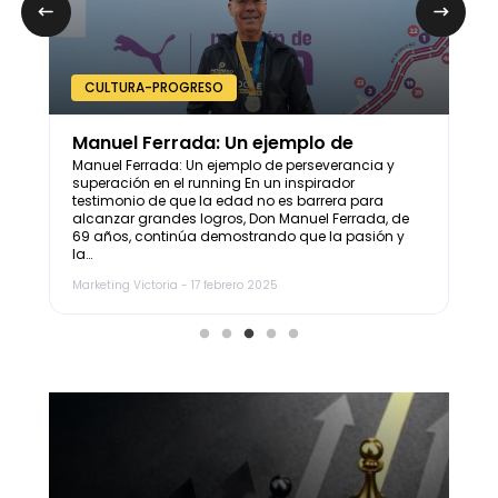
CULTURA-PROGRESO
C
Manuel Ferrada: Un ejemplo de
Co
perseverancia y superación en el
Cl
to
Manuel Ferrada: Un ejemplo de perseverancia y
Eve
a
superación en el running En un inspirador
viv
running
a
testimonio de que la edad no es barrera para
Pro
alcanzar grandes logros, Don Manuel Ferrada, de
ide
69 años, continúa demostrando que la pasión y
Nue
la…
Kit
Marketing Victoria - 17 febrero 2025
Mark