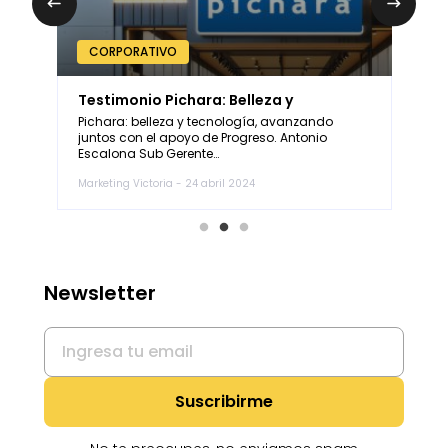
CORPORATIVO
Testimonio Pichara: Belleza y
P
Tecnología.
P
Pichara: belleza y tecnología, avanzando
E
juntos con el apoyo de Progreso. Antonio
d
Escalona Sub Gerente…
p
Marketing Victoria - 24 abril 2024
Ma
Newsletter