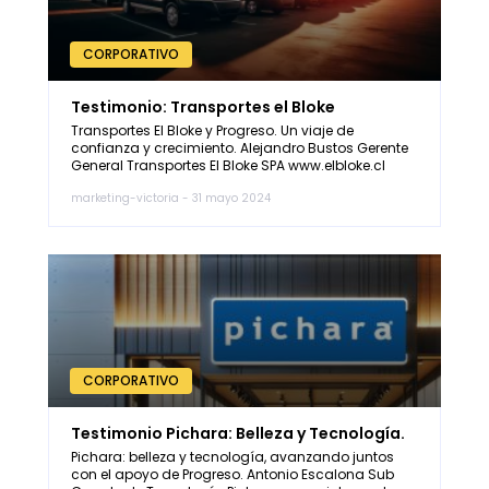
CORPORATIVO
Testimonio: Transportes el Bloke
Transportes El Bloke y Progreso. Un viaje de
confianza y crecimiento. Alejandro Bustos Gerente
General Transportes El Bloke SPA www.elbloke.cl
Cliente de Servicio Leasing En una industria donde
marketing-victoria - 31 mayo 2024
la confianza y el apoyo financiero son pilares
fundamentales para el crecimiento, Alejandro
Bustos, Gerente General de Transportes El Bloke SPA,
comparte su experiencia en su relación […]
CORPORATIVO
Testimonio Pichara: Belleza y Tecnología.
Pichara: belleza y tecnología, avanzando juntos
con el apoyo de Progreso. Antonio Escalona Sub