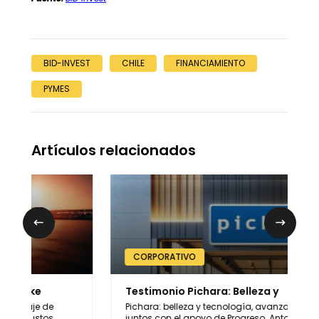
BID-INVEST
CHILE
FINANCIAMIENTO
PYMES
Artículos relacionados
CORPORATIVO
Testimonio Pichara: Belleza y
C
Tecnología.
P
Pichara: belleza y tecnología, avanzando
E
juntos con el apoyo de Progreso. Antonio
v